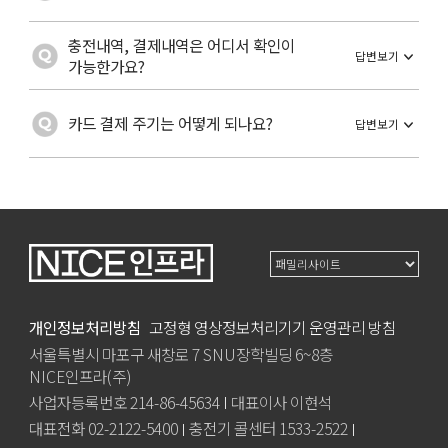
나이스차저 APP을 다운받으시면 회원가입이
충전내역, 결제내역은 어디서 확인이
가능합니다.
답변보기
가능한가요?
※ 나이스차저 APP 다운로드
나이스차저 APP을 다운받으시면 회원가입
-
안드로이드 구글스토어
후 마이페이지에서 확인이 가능합니다.
카드 결제 주기는 어떻게 되나요?
답변보기
-
아이폰 앱스토어
※ 나이스차저 APP 다운로드
나이스차저 충전기를 이용시 실시간 결제 됩
-
안드로이드 구글스토어
니다.
-
아이폰 앱스토어
다만 로밍 충전기를 이용하거나 로밍카드로
당사 충전기를 이용할 경우 로밍정책에 따라
결제 주기가 상이합니다.
개인정보처리방침
고정형 영상정보처리기기 운영관리 방침
서울특별시 마포구 새창로 7 SNU장학빌딩 6~8층
NICE인프라(주)
사업자등록번호 214-86-45634
대표이사 이현석
대표전화 02-2122-5400
충전기 콜센터 1533-2522